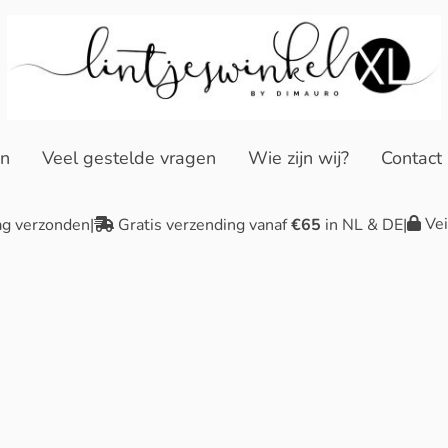
en
Veel gestelde vragen
Wie zijn wij?
Contact
Vei
ag verzonden
|
Gratis verzending vanaf
€65
in NL & DE
|