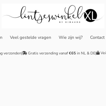
en
Veel gestelde vragen
Wie zijn wij?
Contact
Vei
ag verzonden
|
Gratis verzending vanaf
€65
in NL & DE
|