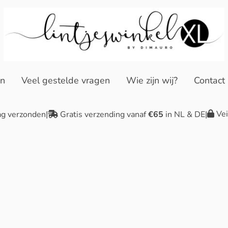
en
Veel gestelde vragen
Wie zijn wij?
Contact
Vei
ag verzonden
|
Gratis verzending vanaf
€65
in NL & DE
|