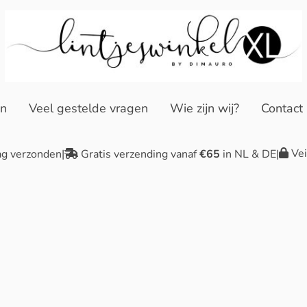
en
Veel gestelde vragen
Wie zijn wij?
Contact
Vei
ag verzonden
|
Gratis verzending vanaf
€65
in NL & DE
|