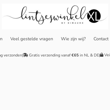
en
Veel gestelde vragen
Wie zijn wij?
Contact
Vei
ag verzonden
|
Gratis verzending vanaf
€65
in NL & DE
|