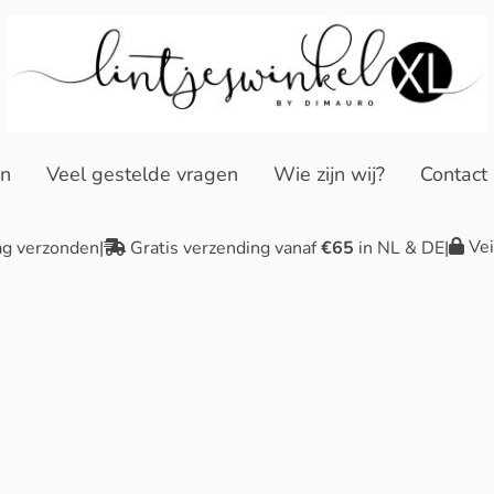
en
Veel gestelde vragen
Wie zijn wij?
Contact
Vei
ag verzonden
|
Gratis verzending vanaf
€65
in NL & DE
|