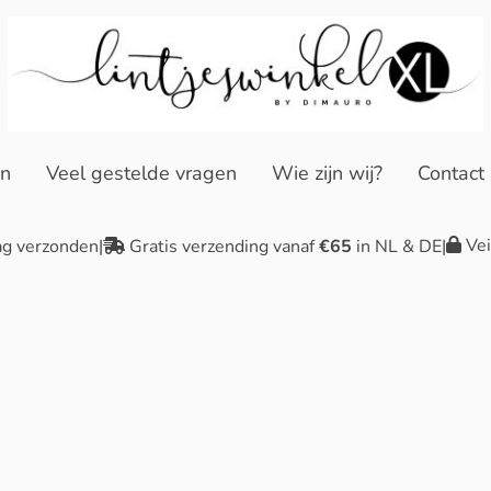
en
Veel gestelde vragen
Wie zijn wij?
Contact
Vei
ag verzonden
|
Gratis verzending vanaf
€65
in NL & DE
|