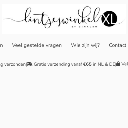
en
Veel gestelde vragen
Wie zijn wij?
Contact
Vei
ag verzonden
|
Gratis verzending vanaf
€65
in NL & DE
|