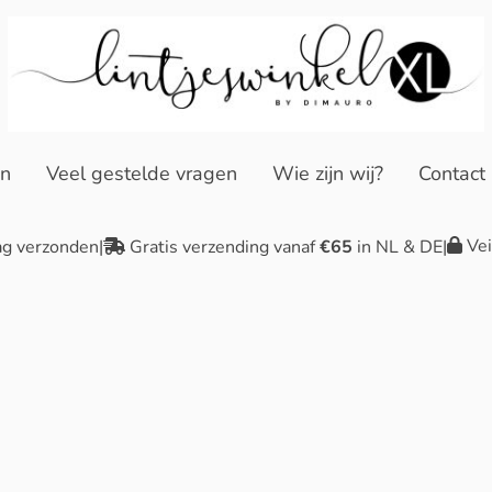
en
Veel gestelde vragen
Wie zijn wij?
Contact
Vei
ag verzonden
|
Gratis verzending vanaf
€65
in NL & DE
|