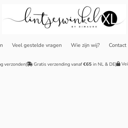
en
Veel gestelde vragen
Wie zijn wij?
Contact
Vei
ag verzonden
|
Gratis verzending vanaf
€65
in NL & DE
|