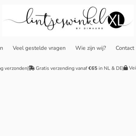
en
Veel gestelde vragen
Wie zijn wij?
Contact
Vei
ag verzonden
|
Gratis verzending vanaf
€65
in NL & DE
|