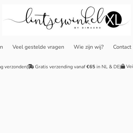
en
Veel gestelde vragen
Wie zijn wij?
Contact
Vei
ag verzonden
|
Gratis verzending vanaf
€65
in NL & DE
|