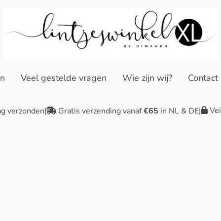
en
Veel gestelde vragen
Wie zijn wij?
Contact
Vei
ag verzonden
|
Gratis verzending vanaf
€65
in NL & DE
|