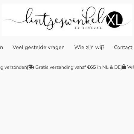
en
Veel gestelde vragen
Wie zijn wij?
Contact
Vei
ag verzonden
|
Gratis verzending vanaf
€65
in NL & DE
|