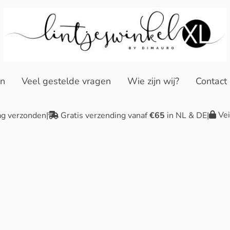
en
Veel gestelde vragen
Wie zijn wij?
Contact
Vei
ag verzonden
|
Gratis verzending vanaf
€65
in NL & DE
|