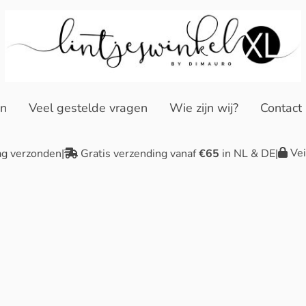
en
Veel gestelde vragen
Wie zijn wij?
Contact
Vei
ag verzonden
|
Gratis verzending vanaf
€65
in NL & DE
|