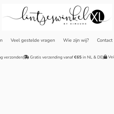
en
Veel gestelde vragen
Wie zijn wij?
Contact
Vei
ag verzonden
|
Gratis verzending vanaf
€65
in NL & DE
|