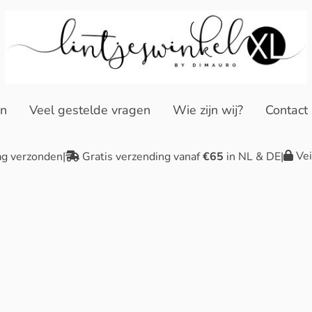
en
Veel gestelde vragen
Wie zijn wij?
Contact
Vei
ag verzonden
|
Gratis verzending vanaf
€65
in NL & DE
|