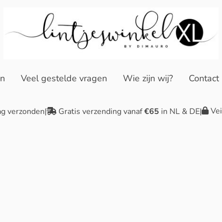
en
Veel gestelde vragen
Wie zijn wij?
Contact
Vei
ag verzonden
|
Gratis verzending vanaf
€65
in NL & DE
|