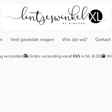
en
Veel gestelde vragen
Wie zijn wij?
Contact
Vei
ag verzonden
|
Gratis verzending vanaf
€65
in NL & DE
|