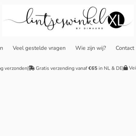
en
Veel gestelde vragen
Wie zijn wij?
Contact
Vei
ag verzonden
|
Gratis verzending vanaf
€65
in NL & DE
|