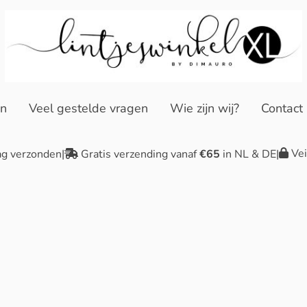
en
Veel gestelde vragen
Wie zijn wij?
Contact
Vei
ag verzonden
|
Gratis verzending vanaf
€65
in NL & DE
|