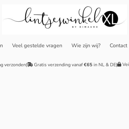
en
Veel gestelde vragen
Wie zijn wij?
Contact
Vei
ag verzonden
|
Gratis verzending vanaf
€65
in NL & DE
|