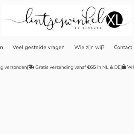
en
Veel gestelde vragen
Wie zijn wij?
Contact
Vei
ag verzonden
|
Gratis verzending vanaf
€65
in NL & DE
|