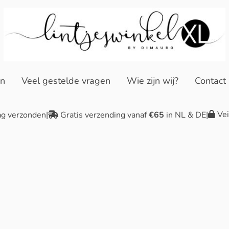
en
Veel gestelde vragen
Wie zijn wij?
Contact
Vei
ag verzonden
|
Gratis verzending vanaf
€65
in NL & DE
|