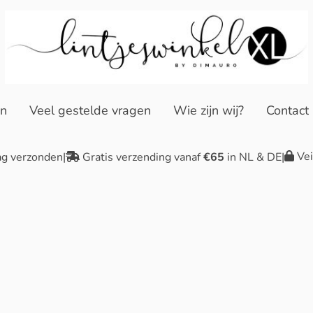
en
Veel gestelde vragen
Wie zijn wij?
Contact
Vei
ag verzonden
|
Gratis verzending vanaf
€65
in NL & DE
|