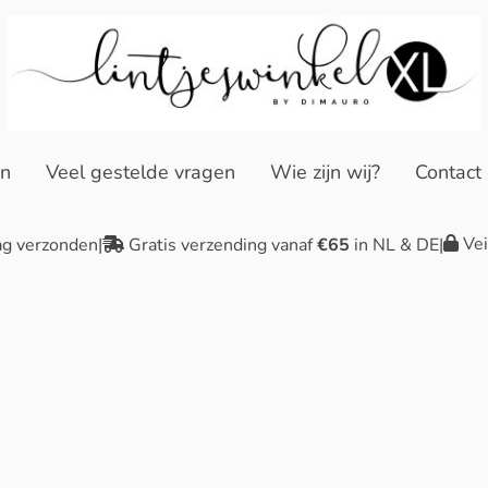
en
Veel gestelde vragen
Wie zijn wij?
Contact
Vei
ag verzonden
|
Gratis verzending vanaf
€65
in NL & DE
|