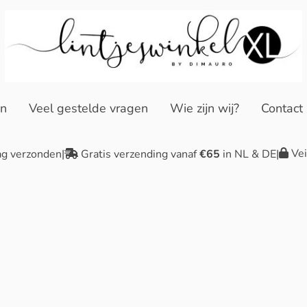
en
Veel gestelde vragen
Wie zijn wij?
Contact
Vei
ag verzonden
|
Gratis verzending vanaf
€65
in NL & DE
|