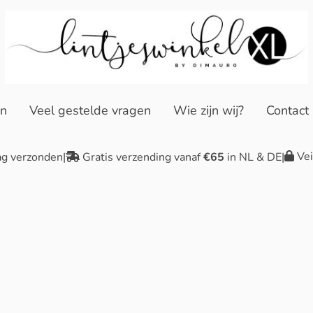
en
Veel gestelde vragen
Wie zijn wij?
Contact
Vei
ag verzonden
|
Gratis verzending vanaf
€65
in NL & DE
|