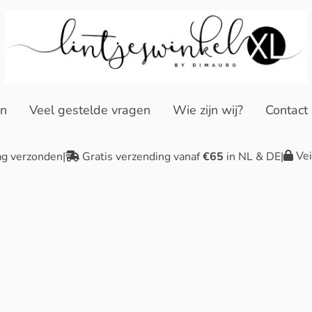
en
Veel gestelde vragen
Wie zijn wij?
Contact
Vei
ag verzonden
|
Gratis verzending vanaf
€65
in NL & DE
|