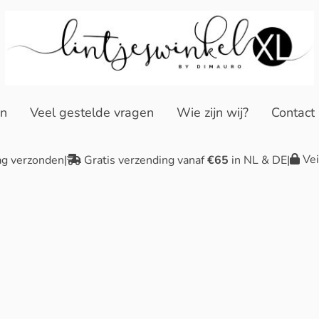
en
Veel gestelde vragen
Wie zijn wij?
Contact
Vei
ag verzonden
|
Gratis verzending vanaf
€65
in NL & DE
|