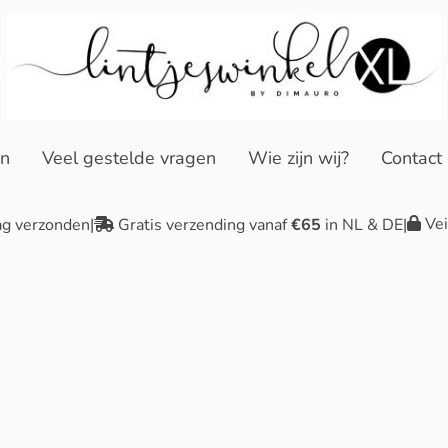
en
Veel gestelde vragen
Wie zijn wij?
Contact
Vei
ag verzonden
|
Gratis verzending vanaf
€65
in NL & DE
|