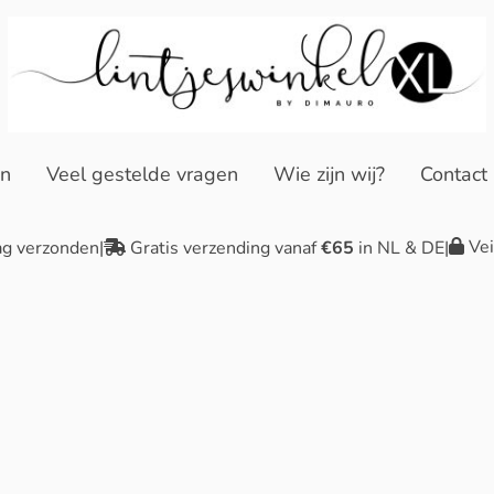
en
Veel gestelde vragen
Wie zijn wij?
Contact
Vei
ag verzonden
|
Gratis verzending vanaf
€65
in NL & DE
|