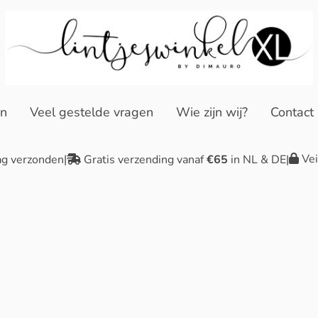
en
Veel gestelde vragen
Wie zijn wij?
Contact
Vei
ag verzonden
|
Gratis verzending vanaf
€65
in NL & DE
|