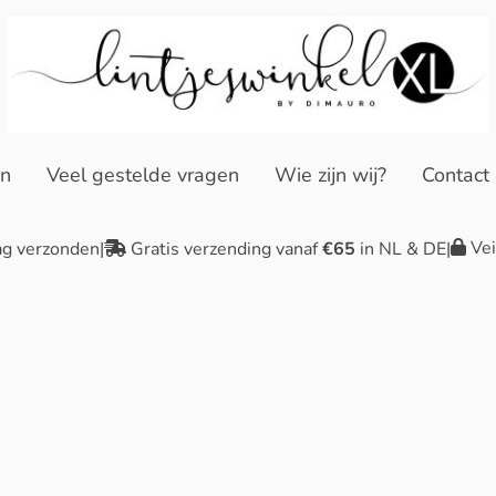
en
Veel gestelde vragen
Wie zijn wij?
Contact
Vei
ag verzonden
|
Gratis verzending vanaf
€65
in NL & DE
|