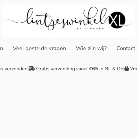
en
Veel gestelde vragen
Wie zijn wij?
Contact
Vei
ag verzonden
|
Gratis verzending vanaf
€65
in NL & DE
|