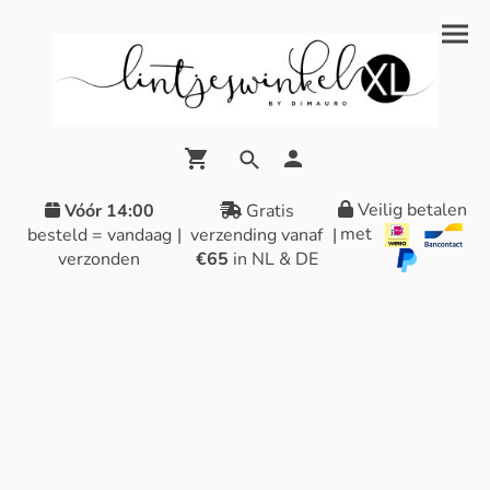
Veilig betalen
Vóór 14:00
Gratis
met
besteld = vandaag
|
verzending vanaf
|
verzonden
€65
in NL & DE