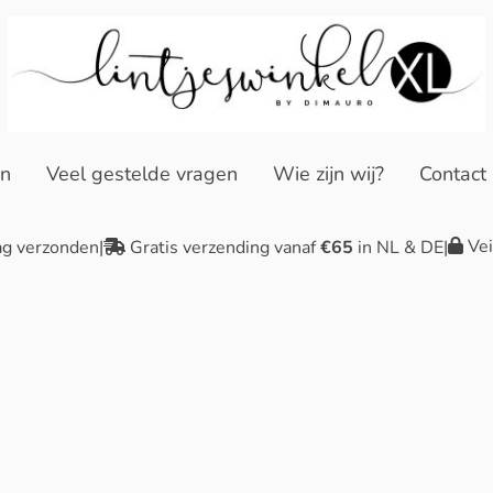
en
Veel gestelde vragen
Wie zijn wij?
Contact
Vei
ag verzonden
|
Gratis verzending vanaf
€65
in NL & DE
|