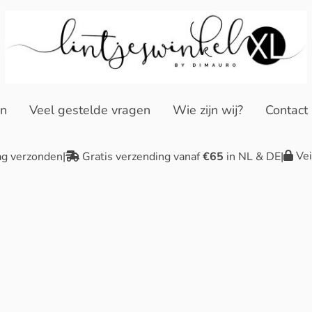
en
Veel gestelde vragen
Wie zijn wij?
Contact
Vei
ag verzonden
|
Gratis verzending vanaf
€65
in NL & DE
|