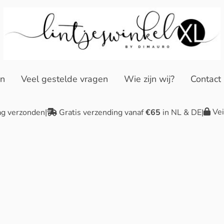
en
Veel gestelde vragen
Wie zijn wij?
Contact
Vei
ag verzonden
|
Gratis verzending vanaf
€65
in NL & DE
|