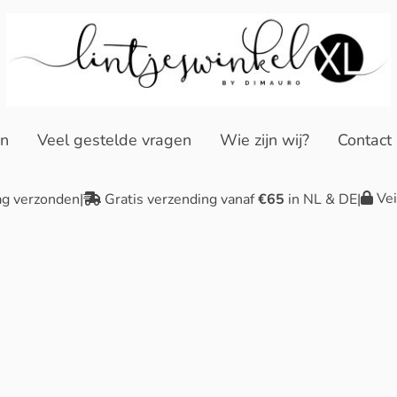
en
Veel gestelde vragen
Wie zijn wij?
Contact
Vei
ag verzonden
|
Gratis verzending vanaf
€65
in NL & DE
|