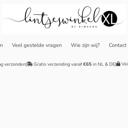
en
Veel gestelde vragen
Wie zijn wij?
Contact
Vei
ag verzonden
|
Gratis verzending vanaf
€65
in NL & DE
|