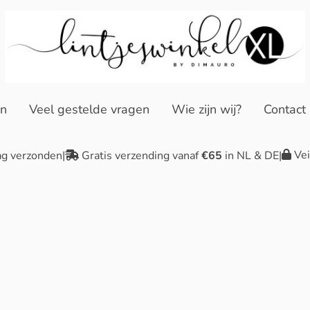
en
Veel gestelde vragen
Wie zijn wij?
Contact
Vei
ag verzonden
|
Gratis verzending vanaf
€65
in NL & DE
|