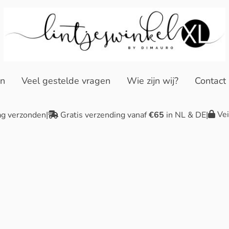
en
Veel gestelde vragen
Wie zijn wij?
Contact
Vei
ag verzonden
|
Gratis verzending vanaf
€65
in NL & DE
|