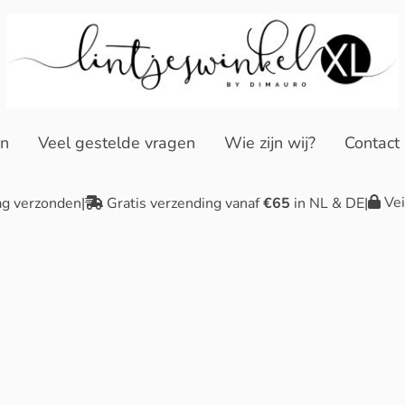
en
Veel gestelde vragen
Wie zijn wij?
Contact
Vei
ag verzonden
|
Gratis verzending vanaf
€65
in NL & DE
|