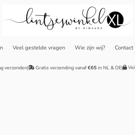
en
Veel gestelde vragen
Wie zijn wij?
Contact
Vei
ag verzonden
|
Gratis verzending vanaf
€65
in NL & DE
|