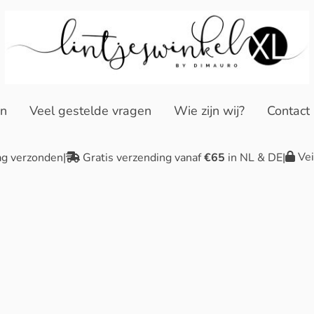
en
Veel gestelde vragen
Wie zijn wij?
Contact
Vei
ag verzonden
|
Gratis verzending vanaf
€65
in NL & DE
|