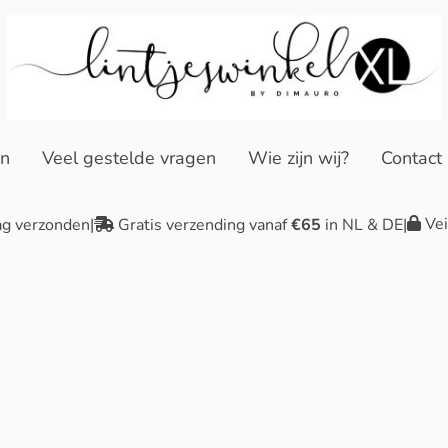
en
Veel gestelde vragen
Wie zijn wij?
Contact
Vei
ag verzonden
|
Gratis verzending vanaf
€65
in NL & DE
|