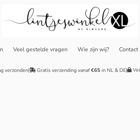
en
Veel gestelde vragen
Wie zijn wij?
Contact
Vei
ag verzonden
|
Gratis verzending vanaf
€65
in NL & DE
|