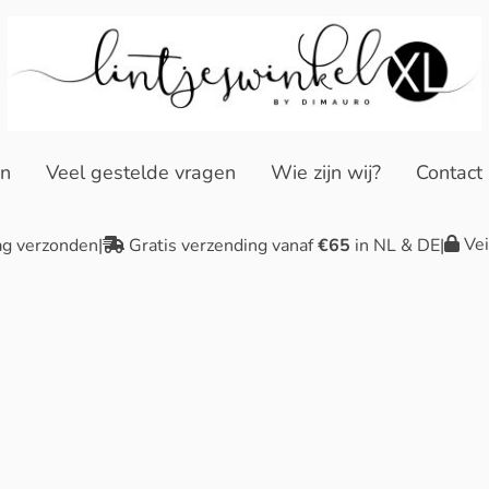
en
Veel gestelde vragen
Wie zijn wij?
Contact
Vei
ag verzonden
|
Gratis verzending vanaf
€65
in NL & DE
|